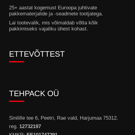
25+ aastat kogemust Euroopa juhtivate
pakkematerjalide ja -seadmete tootjatega.
Lai tootevalik, mis võimaldab võtta kõik
pakkimiseks vajaliku ühest kohast.
ETTEVÕTTEST
TEHPACK OÜ
Sinilille tee 6, Peetri, Rae vald, Harjumaa 75312.
reg.
12732197
KMKR:
EE101747291