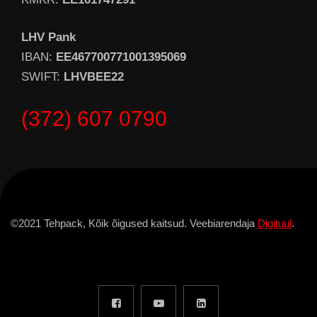
LHV Pank
IBAN:
EE467700771001395069
SWIFT:
LHVBEE22
(372) 607 0790
©2021 Tehpack, Kõik õigused kaitsud. Veebiarendaja
Digituul
.