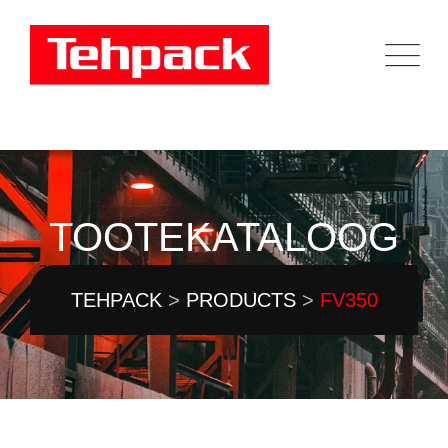
Skip
to
content
TOOTEKATALOOG
TEHPACK
>
PRODUCTS
>
FV350