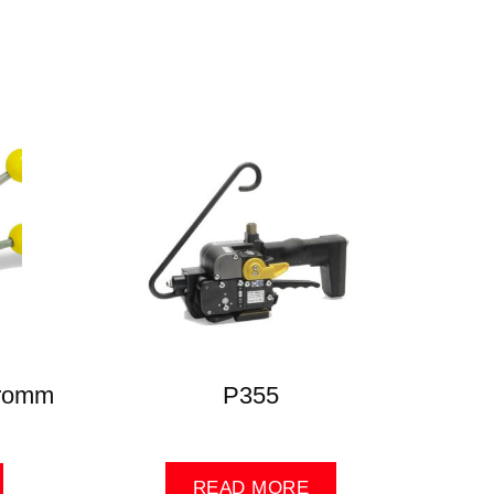
 Fromm
P355
READ MORE