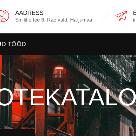
AADRESS
Sinilille tee 6, Rae vald, Harjumaa
i
UD TÖÖD
OTEKATAL