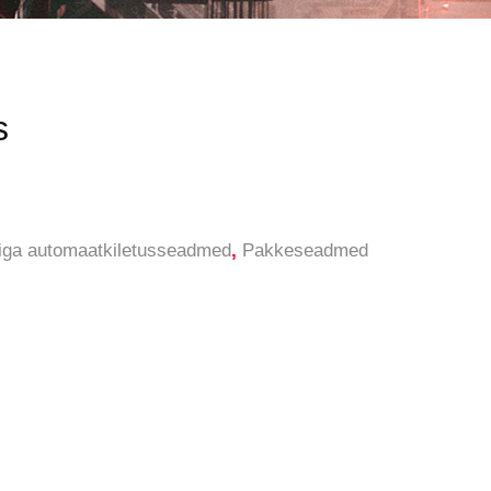
s
iga automaatkiletusseadmed
,
Pakkeseadmed