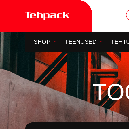
Skip
to
content
SHOP
TEENUSED
TEHT
TO