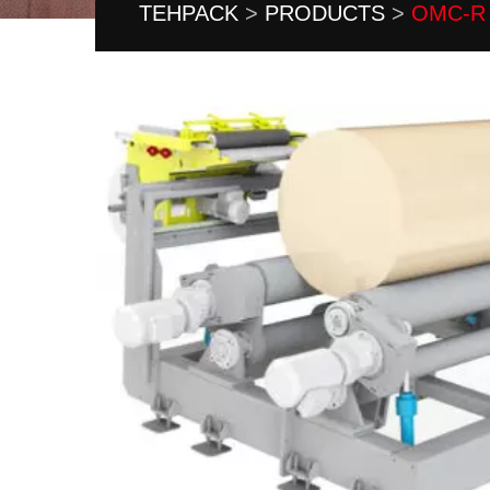
TEHPACK
>
PRODUCTS
>
OMC-R