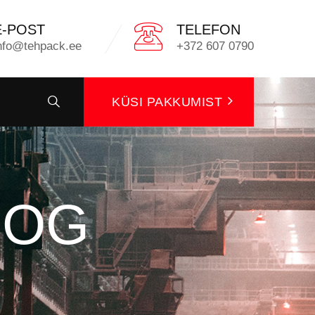
E-POST
TELEFON
nfo@tehpack.ee
+372 607 0790
KÜSI PAKKUMIST
OOG