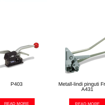
P403
Metall-lindi pinguti
A431
READ MORE
READ MORE