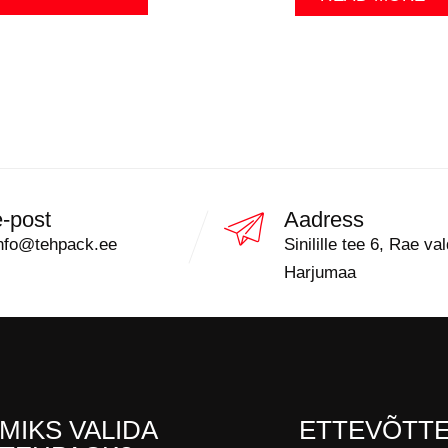
e-post
Aadress
nfo@tehpack.ee
Sinilille tee 6, Rae val
Harjumaa
MIKS VALIDA
ETTEVÕTT