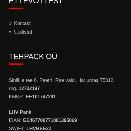
ETTEVÕTTEST
Kontakt
Uudised
TEHPACK OÜ
Sinilille tee 6, Peetri, Rae vald, Harjumaa 75312.
reg.
12732197
KMKR:
EE101747291
LHV Pank
IBAN:
EE467700771001395069
SWIFT:
LHVBEE22