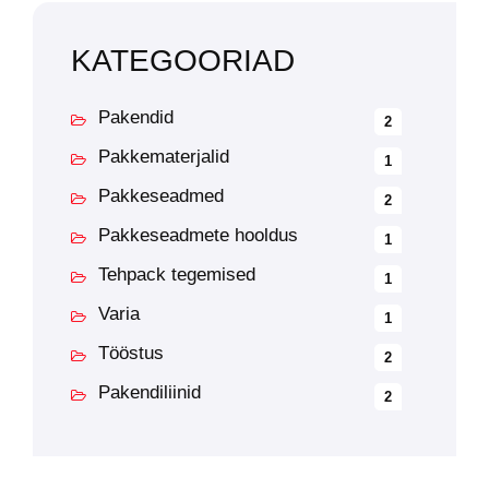
KATEGOORIAD
Pakendid
2
Pakkematerjalid
1
Pakkeseadmed
2
Pakkeseadmete hooldus
1
Tehpack tegemised
1
Varia
1
Tööstus
2
Pakendiliinid
2