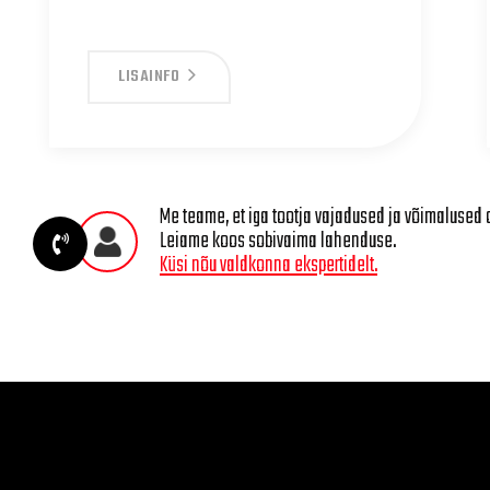
LISAINFO
Me teame, et iga tootja vajadused ja võimalused 
Leiame koos sobivaima lahenduse.
Küsi nõu valdkonna ekspertidelt.