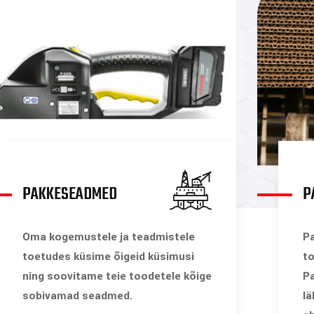
PAKKESEADMED
P
Oma kogemustele ja teadmistele
Pa
toetudes küsime õigeid küsimusi
to
ning soovitame teie toodetele kõige
Pa
sobivamad seadmed.
lä