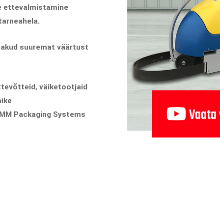
e ettevalmistamine
 tarneahela.
 pakud suuremat väärtust
ttevõtteid, väiketootjaid
ike
Vaata 
ROMM Packaging Systems
Turvaline ostukoht