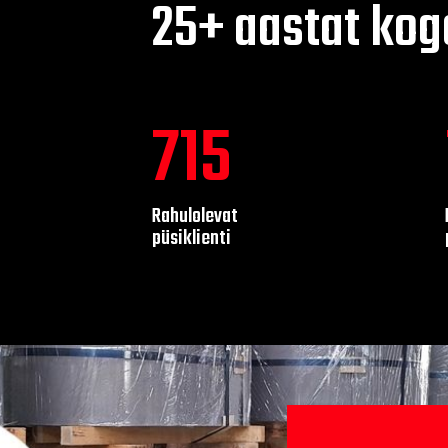
25+ aastat ko
880
Rahulolevat
püsiklienti