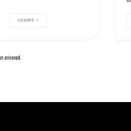
ab
LISAINFO
on erinevad.