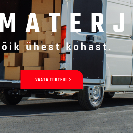
MATERJ
Kõik ühest kohast.
VAATA TOOTEID