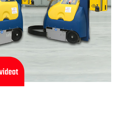
videot
Meil on Covid 19
turvaline