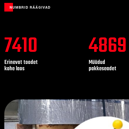
NUMBRID RÄÄGIVAD
9073
5945
Erinevat toodet
Müüdud
kohe laos
pakkeseadet