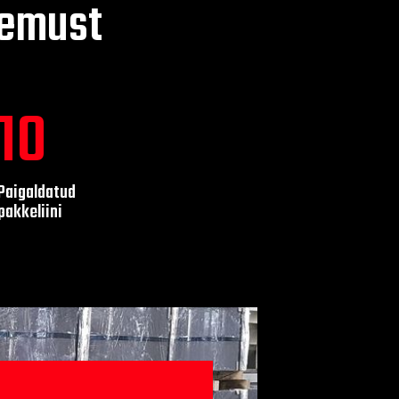
gemust
12
Paigaldatud
pakkeliini