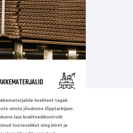
AKKEMATERJALID
kkematerjalide kvaliteet tagab
ote ohutu jõudmise lõpptarbijani.
kume laia kvaliteedikontrolli
binud tootevalikut ning kiiret ja