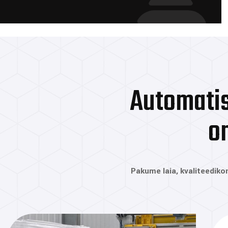
Automati
o
Pakume laia, kvaliteedikont