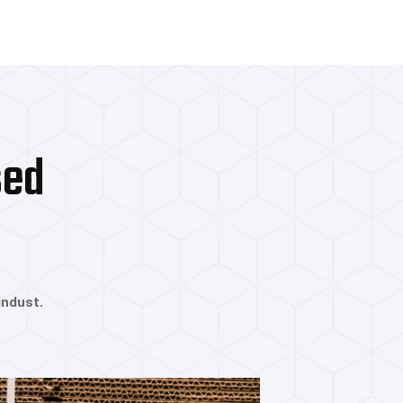
sed
indust.