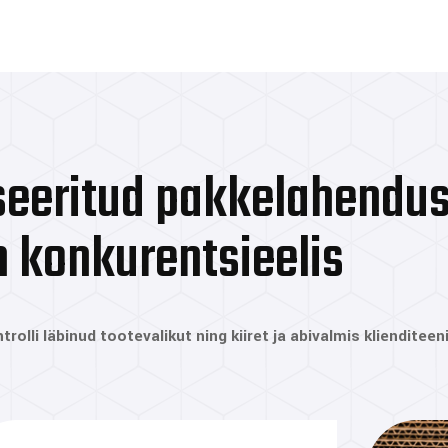
seeritud pakkelahendu
n konkurentsieelis
rolli läbinud tootevalikut ning kiiret ja abivalmis klienditeen