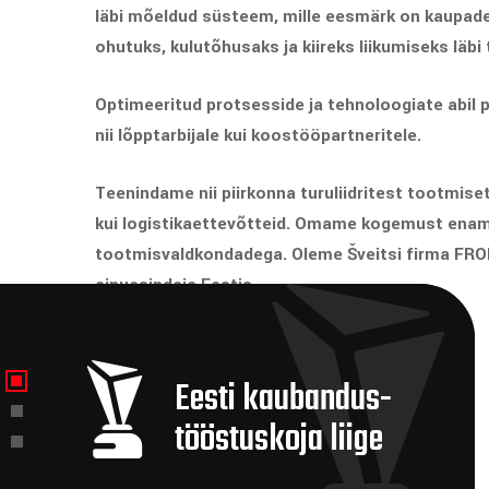
läbi mõeldud süsteem, mille eesmärk on kaupad
ohutuks, kulutõhusaks ja kiireks liikumiseks läbi
Optimeeritud protsesside ja tehnoloogiate abil
nii lõpptarbijale kui koostööpartneritele.
Teenindame nii piirkonna turuliidritest tootmise
kui logistikaettevõtteid. Omame kogemust enam
tootmisvaldkondadega.
Oleme Šveitsi firma F
ainuesindaja Eestis.
Eesti kaubandus-
tööstuskoja liige