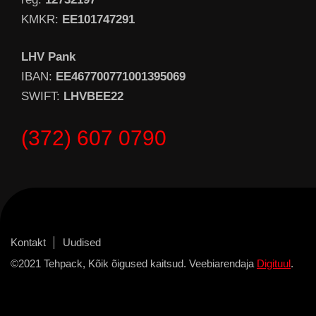
KMKR:
EE101747291
LHV Pank
IBAN:
EE467700771001395069
SWIFT:
LHVBEE22
(372) 607 0790
Kontakt
Uudised
©2021 Tehpack, Kõik õigused kaitsud. Veebiarendaja
Digituul
.