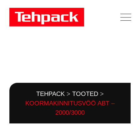
Skip
to
content
TOOTEKATALOOG
TEHPACK
>
TOOTED
>
KOORMAKINNITUSVÖÖ ABT –
2000/3000