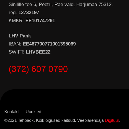
Sinilille tee 6, Peetri, Rae vald, Harjumaa 75312.
reg.
12732197
KMKR:
EE101747291
LHV Pank
IBAN:
EE467700771001395069
SWIFT:
LHVBEE22
(372) 607 0790
Kontakt
Uudised
©2021 Tehpack, Kõik õigused kaitsud. Veebiarendaja
Digituul
.