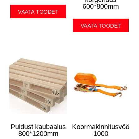
600*800mm
VAATA TOODET
VAATA TOODET
Puidust kaubaalus
Koormakinnitusvöö
800*1200mm
1000