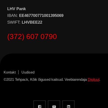
LHV Pank
IBAN:
EE467700771001395069
SWIFT:
LHVBEE22
(372) 607 0790
Kontakt
Uudised
©2021 Tehpack, Kõik õigused kaitsud. Veebiarendaja
Digituul
.