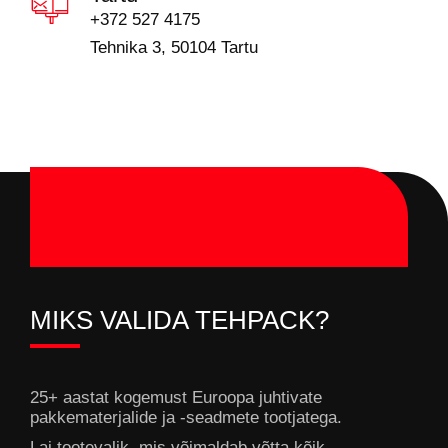
+372 527 4175
Tehnika 3, 50104 Tartu
MIKS VALIDA TEHPACK?
25+ aastat kogemust Euroopa juhtivate
pakkematerjalide ja -seadmete tootjatega.
Lai tootevalik, mis võimaldab võtta kõik