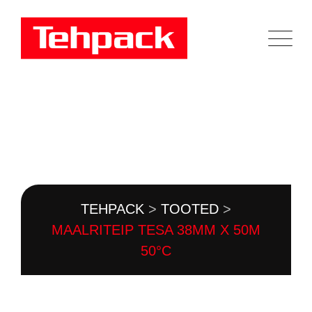
Skip
to
content
TOOTEKATALOOG
TEHPACK
>
TOOTED
>
MAALRITEIP TESA 38MM X 50M
50°C