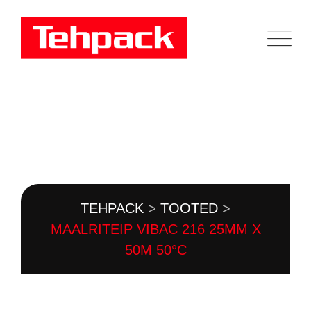
Skip
to
content
TOOTEKATALOOG
TEHPACK
>
TOOTED
>
MAALRITEIP VIBAC 216 25MM X
50M 50°C