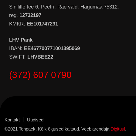
Sinilille tee 6, Peetri, Rae vald, Harjumaa 75312.
reg.
12732197
KMKR:
EE101747291
LHV Pank
IBAN:
EE467700771001395069
SWIFT:
LHVBEE22
(372) 607 0790
Kontakt
Uudised
©2021 Tehpack, Kõik õigused kaitsud. Veebiarendaja
Digituul
.