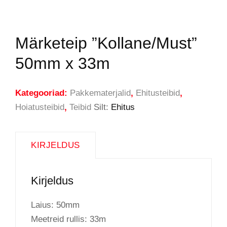
Märketeip ”Kollane/Must”
50mm x 33m
Kategooriad:
Pakkematerjalid
,
Ehitusteibid
,
Hoiatusteibid
,
Teibid
Silt:
Ehitus
KIRJELDUS
Kirjeldus
Laius: 50mm
Meetreid rullis: 33m