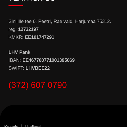
Sinilille tee 6, Peetri, Rae vald, Harjumaa 75312.
reg.
12732197
KMKR:
EE101747291
LHV Pank
IBAN:
EE467700771001395069
SWIFT:
LHVBEE22
(372) 607 0790
Kontakt
Uudised