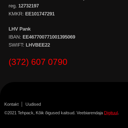
reg.
12732197
KMKR:
EE101747291
LHV Pank
IBAN:
EE467700771001395069
SWIFT:
LHVBEE22
(372) 607 0790
Kontakt
Uudised
©2021 Tehpack, Kõik õigused kaitsud. Veebiarendaja
Digituul
.