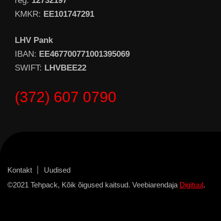
reg.
12732197
KMKR:
EE101747291
LHV Pank
IBAN:
EE467700771001395069
SWIFT:
LHVBEE22
(372) 607 0790
Kontakt
Uudised
©2021 Tehpack, Kõik õigused kaitsud. Veebiarendaja
Digituul
.