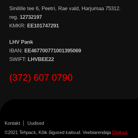
Sinilille tee 6, Peetri, Rae vald, Harjumaa 75312.
reg.
12732197
KMKR:
EE101747291
LHV Pank
IBAN:
EE467700771001395069
SWIFT:
LHVBEE22
(372) 607 0790
Kontakt
Uudised
©2021 Tehpack, Kõik õigused kaitsud. Veebiarendaja
Digituul
.