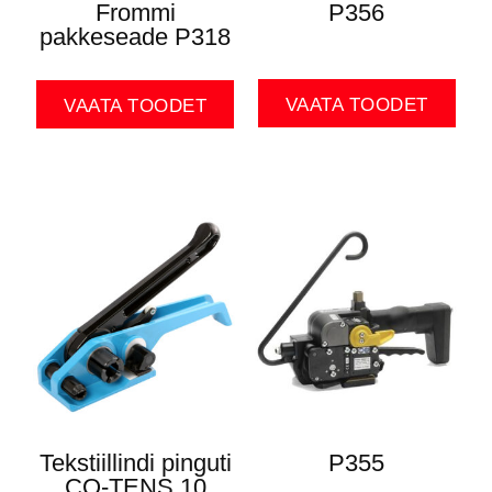
Frommi
P356
pakkeseade P318
VAATA TOODET
VAATA TOODET
Tekstiillindi pinguti
P355
CO-TENS 10