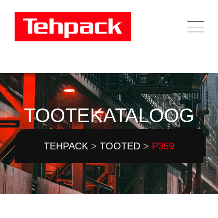
Skip
to
content
TOOTEKATALOOG
TEHPACK
>
TOOTED
>
P359