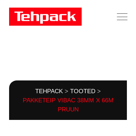
Skip
to
content
TOOTEKATALOOG
TEHPACK
>
TOOTED
>
PAKKETEIP VIBAC 38MM X 66M
PRUUN