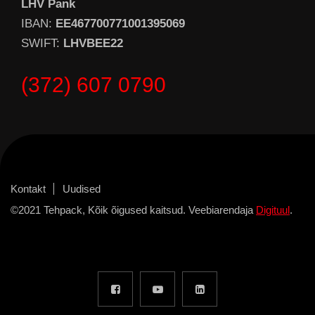
LHV Pank
IBAN:
EE467700771001395069
SWIFT:
LHVBEE22
(372) 607 0790
Kontakt
Uudised
©2021 Tehpack, Kõik õigused kaitsud. Veebiarendaja
Digituul
.