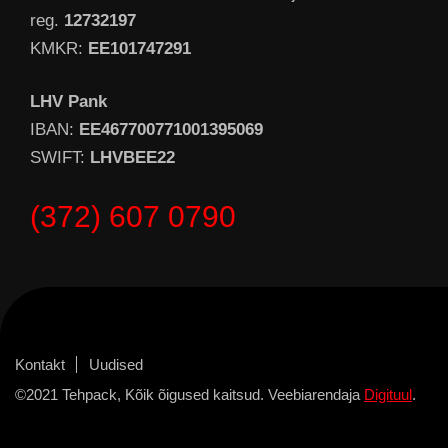
reg.
12732197
KMKR:
EE101747291
LHV Pank
IBAN:
EE467700771001395069
SWIFT:
LHVBEE22
(372) 607 0790
Kontakt
Uudised
©2021 Tehpack, Kõik õigused kaitsud. Veebiarendaja
Digituul
.