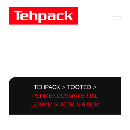
Skip
to
content
TOOTEKATALOOG
TEHPACK
>
TOOTED
>
PEHMENDUSMATERJAL
1200MM X 300M X 0,8MM