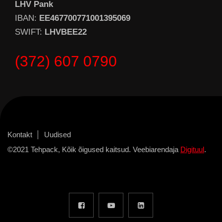
LHV Pank
IBAN:
EE467700771001395069
SWIFT:
LHVBEE22
(372) 607 0790
Kontakt
Uudised
©2021 Tehpack, Kõik õigused kaitsud. Veebiarendaja
Digituul
.