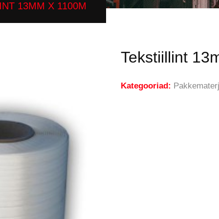
LINT 13MM X 1100M
Tekstiillint 
Kategooriad:
Pakkematerj