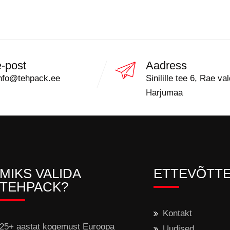
e-post
Aadress
nfo@tehpack.ee
Sinilille tee 6, Rae val
Harjumaa
MIKS VALIDA
ETTEVÕTT
TEHPACK?
Kontakt
25+ aastat kogemust Euroopa
Uudised