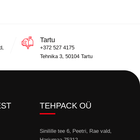
Tartu
d,
+372 527 4175
Tehnika 3, 50104 Tartu
EST
TEHPACK OÜ
Sinilille tee 6, Peetri, Rae vald,
Harjumaa 75312.