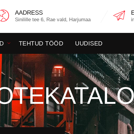
AADRESS
Sinilille tee 6, Rae vald, Harjumaa
i
D
TEHTUD TÖÖD
UUDISED
OTEKATAL