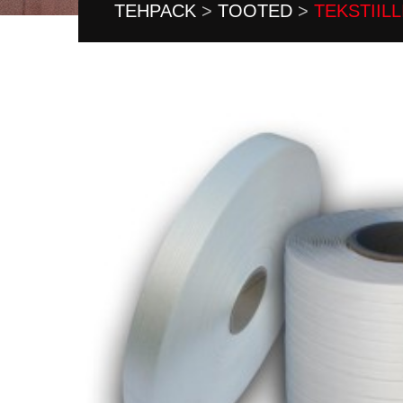
TEHPACK
>
TOOTED
>
TEKSTIIL