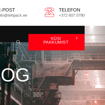
E-POST
TELEFON
nfo@tehpack.ee
+372 607 0790
KÜSI
PAKKUMIST
OOG