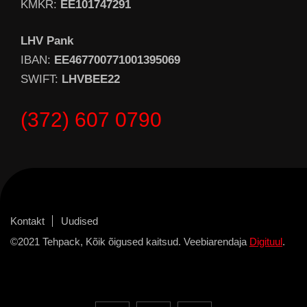
KMKR:
EE101747291
LHV Pank
IBAN:
EE467700771001395069
SWIFT:
LHVBEE22
(372) 607 0790
Kontakt
Uudised
©2021 Tehpack, Kõik õigused kaitsud. Veebiarendaja
Digituul
.