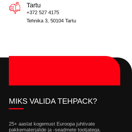
Tartu
+372 527 4175
Tehnika 3, 50104 Tartu
MIKS VALIDA TEHPACK?
25+ aastat kogemust Euroopa juhtivate
pakkematerjalide ja -seadmete tootjatega.