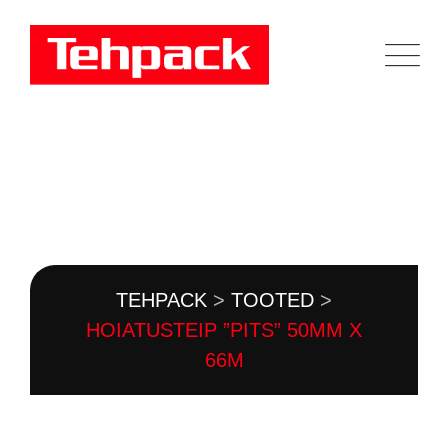
Skip
to
content
TOOTEKATALOOG
TEHPACK
>
TOOTED
>
HOIATUSTEIP ”PITS” 50MM X
66M