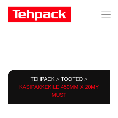
Skip
to
content
TOOTEKATALOOG
TEHPACK
>
TOOTED
>
KÄSIPAKKEKILE 450MM X 20MY
MUST