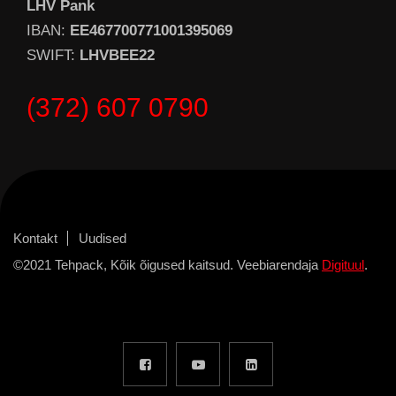
LHV Pank
IBAN:
EE467700771001395069
SWIFT:
LHVBEE22
(372) 607 0790
Kontakt
Uudised
©2021 Tehpack, Kõik õigused kaitsud. Veebiarendaja
Digituul
.