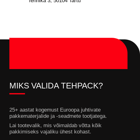
Tehnika 3, 50104 Tartu
MIKS VALIDA TEHPACK?
25+ aastat kogemust Euroopa juhtivate
pakkematerjalide ja -seadmete tootjatega.
Lai tootevalik, mis võimaldab võtta kõik
pakkimiseks vajaliku ühest kohast.