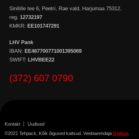
Sinilille tee 6, Peetri, Rae vald, Harjumaa 75312.
reg.
12732197
KMKR:
EE101747291
LHV Pank
IBAN:
EE467700771001395069
SWIFT:
LHVBEE22
(372) 607 0790
Kontakt
Uudised
©2021 Tehpack, Kõik õigused kaitsud. Veebiarendaja
Digituul
.