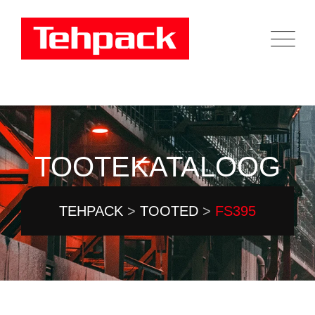
Skip
to
content
TOOTEKATALOOG
TEHPACK
>
TOOTED
>
FS395