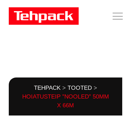
Skip
to
content
TOOTEKATALOOG
TEHPACK
>
TOOTED
>
HOIATUSTEIP ”NOOLED” 50MM
X 66M