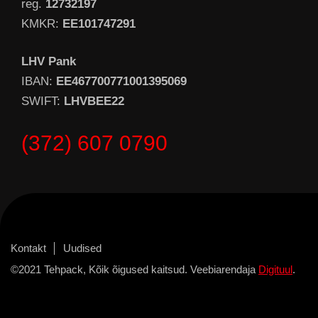
reg.
12732197
KMKR:
EE101747291
LHV Pank
IBAN:
EE467700771001395069
SWIFT:
LHVBEE22
(372) 607 0790
Kontakt
Uudised
©2021 Tehpack, Kõik õigused kaitsud. Veebiarendaja
Digituul
.