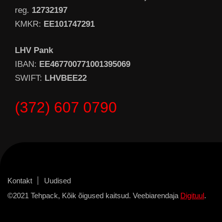
reg.
12732197
KMKR:
EE101747291
LHV Pank
IBAN:
EE467700771001395069
SWIFT:
LHVBEE22
(372) 607 0790
Kontakt
Uudised
©2021 Tehpack, Kõik õigused kaitsud. Veebiarendaja
Digituul
.