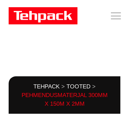
Skip
to
content
TOOTEKATALOOG
TEHPACK
>
TOOTED
>
PEHMENDUSMATERJAL 300MM
X 150M X 2MM