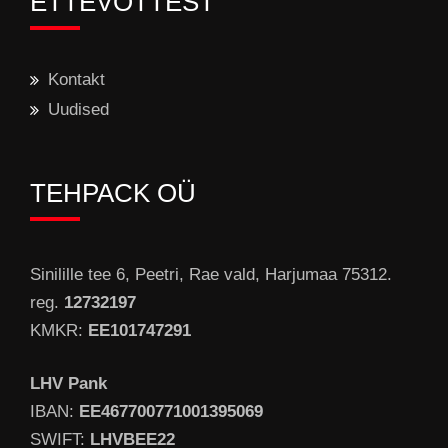
ETTEVÕTTEST
Kontakt
Uudised
TEHPACK OÜ
Sinilille tee 6, Peetri, Rae vald, Harjumaa 75312.
reg.
12732197
KMKR:
EE101747291
LHV Pank
IBAN:
EE467700771001395069
SWIFT:
LHVBEE22