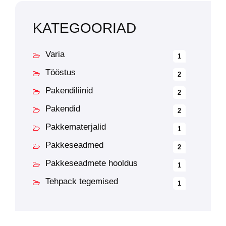
KATEGOORIAD
Varia
1
Tööstus
2
Pakendiliinid
2
Pakendid
2
Pakkematerjalid
1
Pakkeseadmed
2
Pakkeseadmete hooldus
1
Tehpack tegemised
1