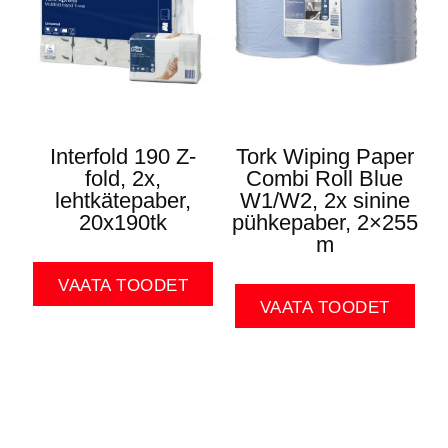
Interfold 190 Z-
Tork Wiping Paper
fold, 2x,
Combi Roll Blue
lehtkätepaber,
W1/W2, 2x sinine
20x190tk
pühkepaber, 2×255
m
VAATA TOODET
VAATA TOODET