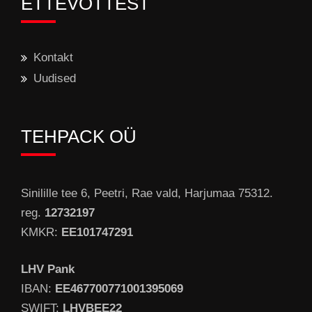
ETTEVÕTTEST
Kontakt
Uudised
TEHPACK OÜ
Sinilille tee 6, Peetri, Rae vald, Harjumaa 75312.
reg.
12732197
KMKR:
EE101747291
LHV Pank
IBAN:
EE467700771001395069
SWIFT:
LHVBEE22