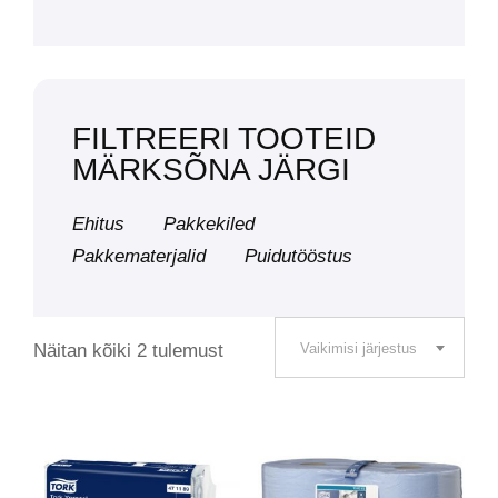
FILTREERI TOOTEID
MÄRKSÕNA JÄRGI
Ehitus
Pakkekiled
Pakkematerjalid
Puidutööstus
Näitan kõiki 2 tulemust
Vaikimisi järjestus