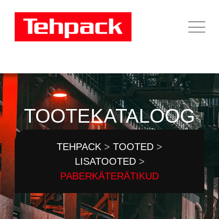
Skip
to
content
TOOTEKATALOOG
TEHPACK
>
TOOTED
>
LISATOOTED
>
PABERKÄTERÄTIKUD