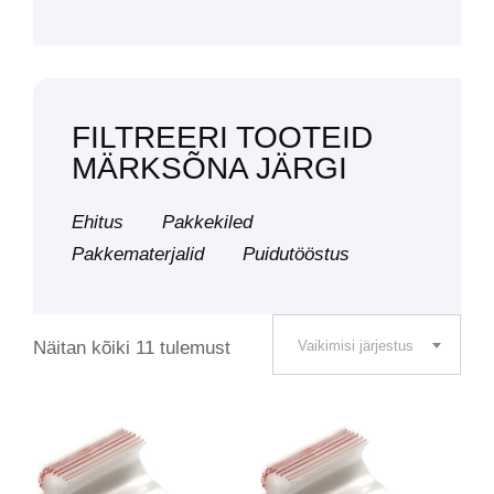
FILTREERI TOOTEID
MÄRKSÕNA JÄRGI
Ehitus
Pakkekiled
Pakkematerjalid
Puidutööstus
Näitan kõiki 11 tulemust
Vaikimisi järjestus