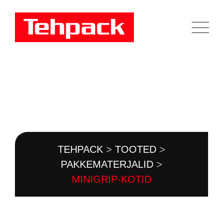
Skip
to
content
TOOTEKATALOOG
TEHPACK
>
TOOTED
>
PAKKEMATERJALID
>
MINIGRIP-KOTID