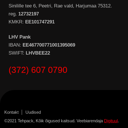
Sinilille tee 6, Peetri, Rae vald, Harjumaa 75312.
reg.
12732197
KMKR:
EE101747291
LHV Pank
IBAN:
EE467700771001395069
SWIFT:
LHVBEE22
(372) 607 0790
Kontakt
Uudised
©2021 Tehpack, Kõik õigused kaitsud. Veebiarendaja
Digituul
.