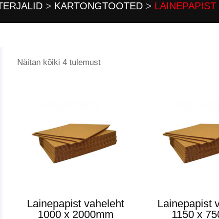
TERJALID
>
KARTONGTOOTED
>
LAINEPAPIST
Näitan kõiki 4 tulemust
Lainepapist vaheleht
Lainepapist 
1000 x 2000mm
1150 x 7