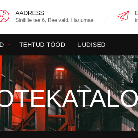
AADRESS
Sinilille tee 6, Rae vald, Harjumaa
i
D
TEHTUD TÖÖD
UUDISED
OTEKATAL