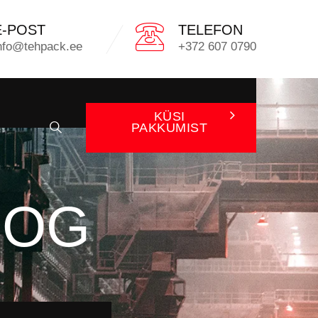
E-POST
TELEFON
nfo@tehpack.ee
+372 607 0790
KÜSI
PAKKUMIST
OOG