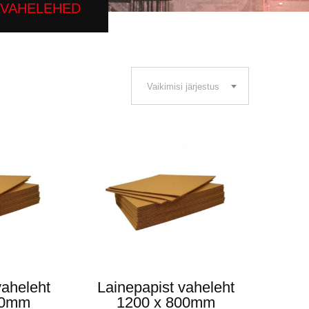
 VAHELEHED
Vaikimisi järjestus
vaheleht
Lainepapist vaheleht
50mm
1200 x 800mm