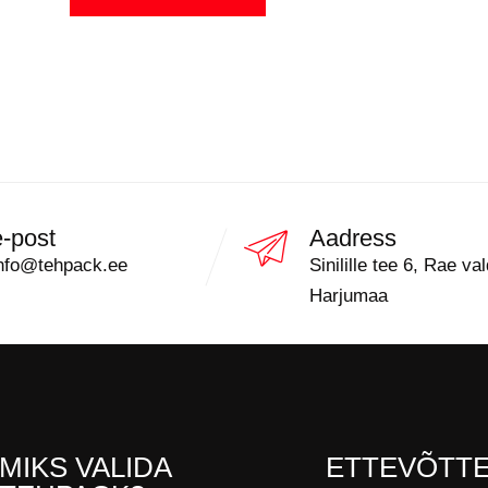
e-post
Aadress
nfo@tehpack.ee
Sinilille tee 6, Rae val
Harjumaa
MIKS VALIDA
ETTEVÕTT