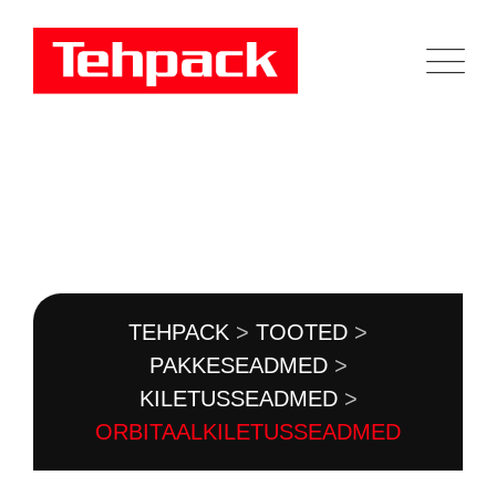
Skip
to
content
TOOTEKATALOOG
TEHPACK
>
TOOTED
>
PAKKESEADMED
>
KILETUSSEADMED
>
ORBITAALKILETUSSEADMED