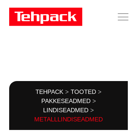
Skip
to
content
TOOTEKATALOOG
TEHPACK
>
TOOTED
>
PAKKESEADMED
>
LINDISEADMED
>
METALLLINDISEADMED