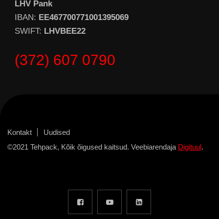
LHV Pank
IBAN:
EE467700771001395069
SWIFT:
LHVBEE22
(372) 607 0790
Kontakt
Uudised
©2021 Tehpack, Kõik õigused kaitsud. Veebiarendaja
Digituul
.