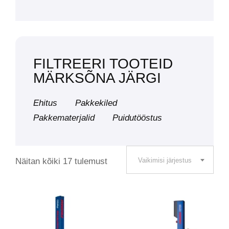
FILTREERI TOOTEID
MÄRKSÕNA JÄRGI
Ehitus
Pakkekiled
Pakkematerjalid
Puidutööstus
Näitan kõiki 17 tulemust
Vaikimisi järjestus